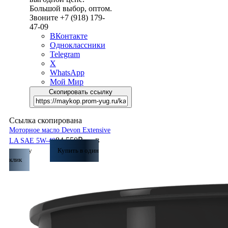
Большой выбор, оптом.
Звоните +7 (918) 179-
47-09
ВКонтакте
Одноклассники
Telegram
X
WhatsApp
Мой Мир
Скопировать ссылку
Ссылка скопирована
Моторное масло Devon Extensive
84 550
₽
LA SAE 5W-40
В
корзину
Купить в один
клик