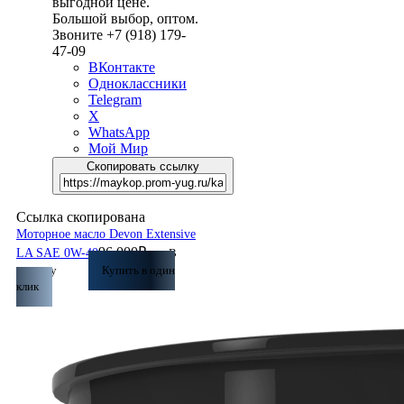
выгодной цене.
Большой выбор, оптом.
Звоните +7 (918) 179-
47-09
ВКонтакте
Одноклассники
Telegram
X
WhatsApp
Мой Мир
Скопировать ссылку
Ссылка скопирована
Моторное масло Devon Extensive
96 000
₽
LA SAE 0W-40
В
корзину
Купить в один
клик