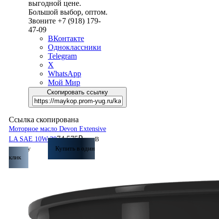
выгодной цене.
Большой выбор, оптом.
Звоните +7 (918) 179-
47-09
ВКонтакте
Одноклассники
Telegram
X
WhatsApp
Мой Мир
Скопировать ссылку
Ссылка скопирована
Моторное масло Devon Extensive
74 575
₽
LA SAE 10W-30
В
корзину
Купить в один
клик