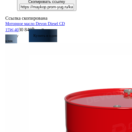
Скопировать ссылку
Ссылка скопирована
Моторное масло Devon Diesel CD
30 840
₽
15W-40
В
корзину
Купить в один
клик